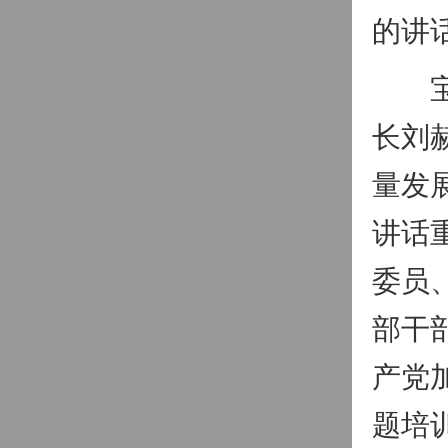
的讲
宝塔
长刘
量发
讲话
委员
部干
产党
题培