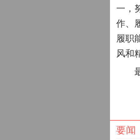
一，
作、
履职
风和
最后
要闻