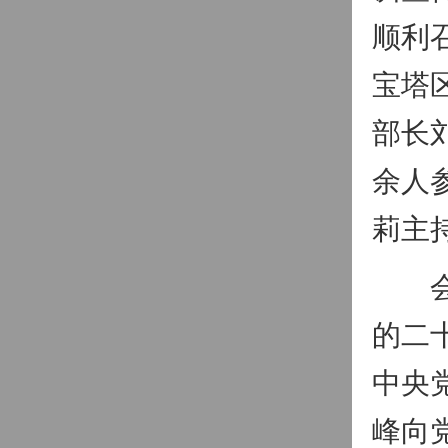
顺利
宝塔
部长
余人
莉主
会上
的二
中央
峰向