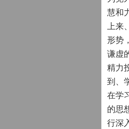
慧和
上来
形势
谦虚
精力
到、
在学
的思
行深