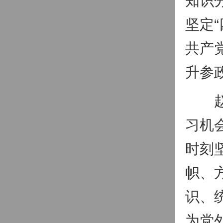
坚定
共产
升参
赵鹏
习机
时刻
帜、
识、
为党