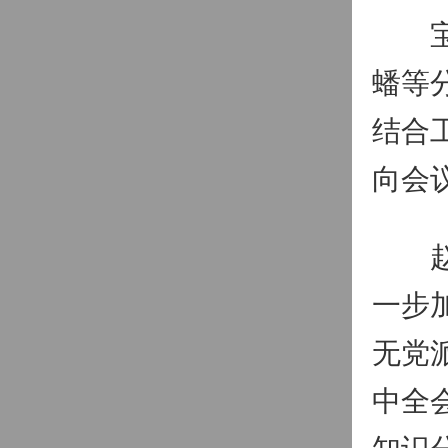
宝塔
蟠等
结合
向会
赵鹏
一步
无党
中全
知识