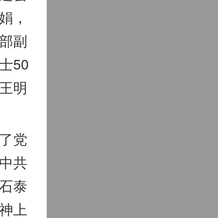
娟，
部副
士50
王明
了党
中共
石泰
神上