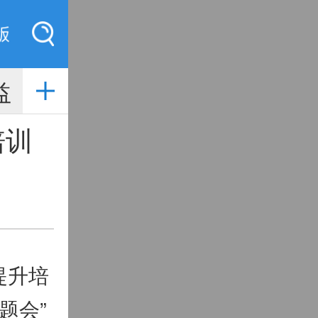
索
益
培训
提升培
题会”