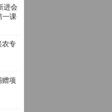
新进会
第一课
兴农专
捐赠项