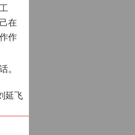
工
己在
作作
话。
刘延飞