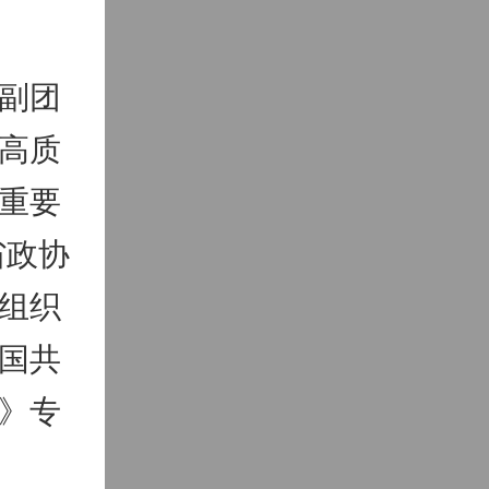
副团
高质
重要
省政协
组织
国共
》专