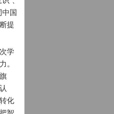
同中国
断提
次学
力。
旗
认
转化
把智