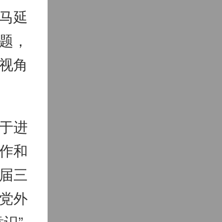
马延
题，
视角
于进
作和
届三
党外
识”、