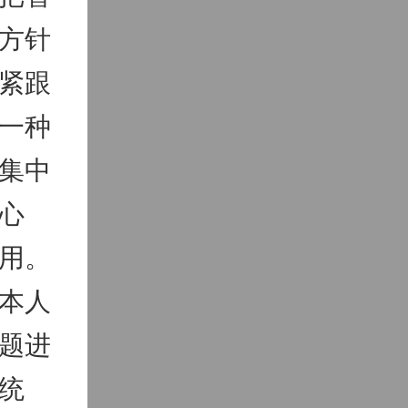
方针
紧跟
一种
集中
心
用。
本人
题进
统