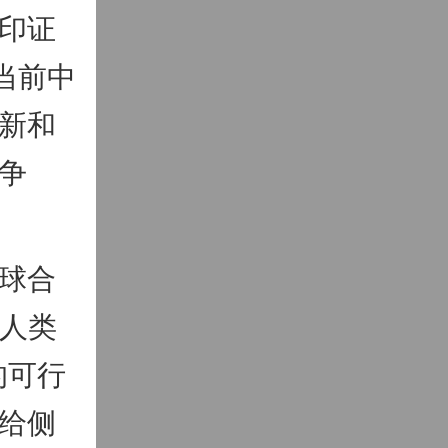
印证
当前中
新和
争
球合
“人类
的可行
给侧