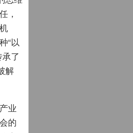
任，
机
种“以
传承了
破解
产业
会的