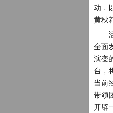
动，
黄秋
活动
全面
演变
台，
当前
带领
开辟