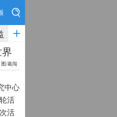
索
益
世界
 图/葛闯
究中心
轮活
次活