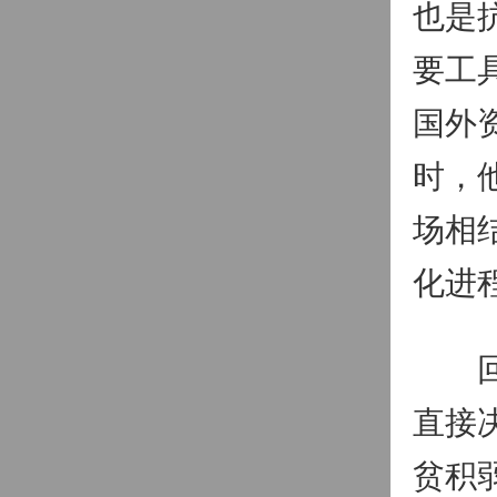
也是
要工
国外
时，
场相
化进
回顾
直接
贫积