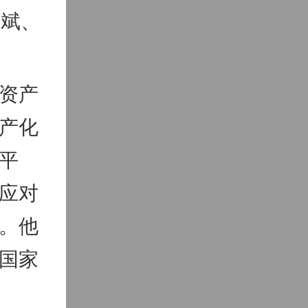
锋斌、
资产
产化
平
应对
。他
国家