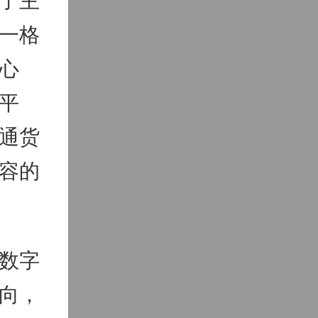
一格
心
平
通货
容的
数字
向，