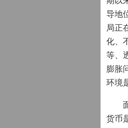
导地
局正
化、
等、
膨胀
环境
面对
货币