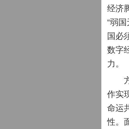
经济
“弱
国必
数字
力。
方建
作实
命运
性。