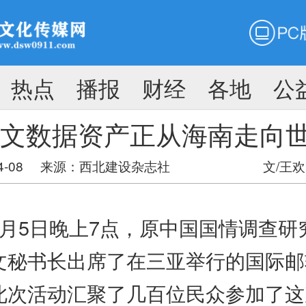
PC版
搜
热点
播报
财经
各地
公
搜索
文数据资产正从海南走向
4-08
来源：
西北建设杂志社
文/王欢
5日晚上7点，原中国国情调查研
文秘书长出席了在三亚举行的国际邮
此次活动汇聚了几百位民众参加了这