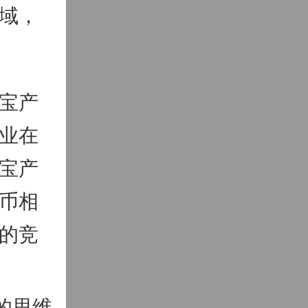
域，
宝产
业在
宝产
币相
的竞
的思维