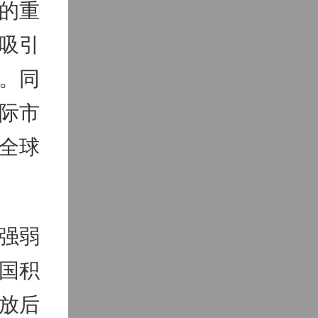
的重
吸引
。同
际市
全球
强弱
国积
放后