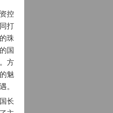
资控
同打
的珠
的国
。方
的魅
遇。
国长
了主