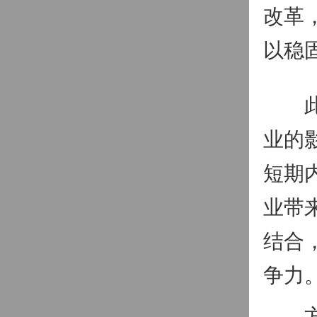
改革
以稳
此外
业的
短期
业带
结合
争力
方建