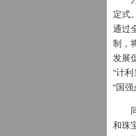
定式
通过
制，
发展
“计
“国
同时
和珠