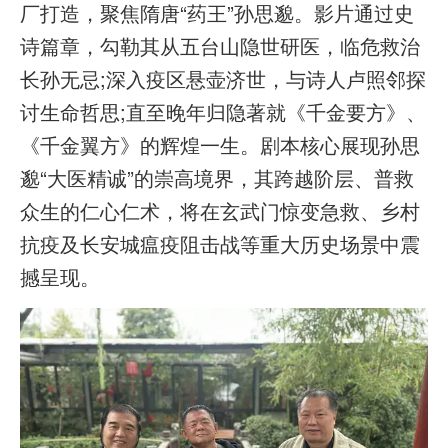
厂打造，聚焦隋唐“药王”孙思邈。影片通过史
诗篇章，勾勒其从五台山隐世研医，临危救治
长孙无忌;深入疫区悬壶济世，与诗人卢照邻探
讨生命哲思;直至晚年归隐著就《千金要方》、
《千金翼方》的辉煌一生。剧本核心展现孙思
邈“大医精诚”的崇高境界，其跨越阶层、普救
众生的仁心仁术，将在玄武门惊变急救、乡村
抗疫及长安城瘟疫阻击战等重大历史场景中震
撼呈现。