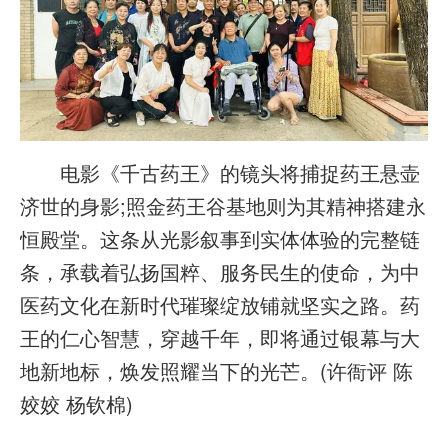
电影《千古药王》的镜头将捕捉药王悬壶
济世的身影;照金药王谷基地则为其精神搭建永
恒殿堂。这条从光影叙事到实体体验的完整链
条，承载着弘扬国粹、服务民生的使命，为中
医药文化在新时代璀璨绽放铺就坚实之路。药
王的仁心智慧，穿越千年，即将通过银幕与大
地新地标，焕发照耀当下的光芒。(许衙评 陈
姣姣 杨钦棉)