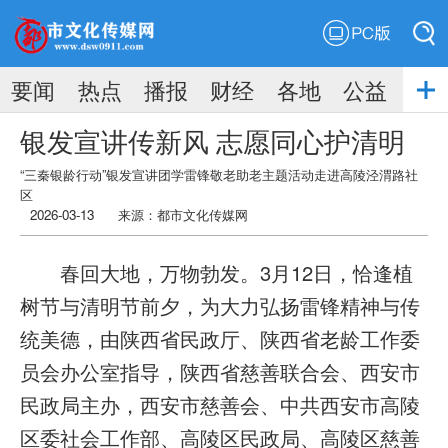
PC版
搜索
要闻
热点
播报
财经
各地
公益
搜索
银发宣讲传新风 志愿同心护清明
“三秦银龄行动”银发宣讲团学雷锋敬老助老主题活动走进高陵泾渭路社
区
2026-03-13
来源：
都市文化传媒网
春回大地，万物勃发。3月12日，恰逢植
树节与清明节前夕，为大力弘扬雷锋精神与传
统美德，由陕西省民政厅、陕西省老龄工作委
员会办公室指导，陕西省慈善联合会、西安市
民政局主办，西安市慈善会、中共西安市高陵
区委社会工作部、高陵区民政局、高陵区慈善