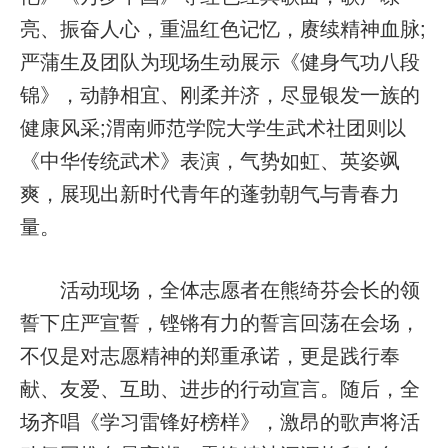
亮、振奋人心，重温红色记忆，赓续精神血脉;
严蒲生及团队为现场生动展示《健身气功八段
锦》，动静相宜、刚柔并济，尽显银发一族的
健康风采;渭南师范学院大学生武术社团则以
《中华传统武术》表演，气势如虹、英姿飒
爽，展现出新时代青年的蓬勃朝气与青春力
量。
活动现场，全体志愿者在熊绮芬会长的领
誓下庄严宣誓，铿锵有力的誓言回荡在会场，
不仅是对志愿精神的郑重承诺，更是践行奉
献、友爱、互助、进步的行动宣言。随后，全
场齐唱《学习雷锋好榜样》，激昂的歌声将活